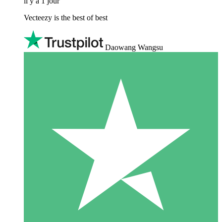
il y a 1 jour
Vecteezy is the best of best
Daowang Wangsu