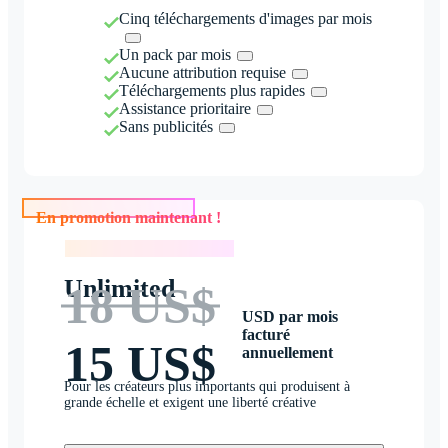
Cinq téléchargements d'images par mois
Un pack par mois
Aucune attribution requise
Téléchargements plus rapides
Assistance prioritaire
Sans publicités
En promotion maintenant !
En promotion maintenant !
Unlimited
18 US$
USD par mois
facturé
15 US$
annuellement
Pour les créateurs plus importants qui produisent à
grande échelle et exigent une liberté créative