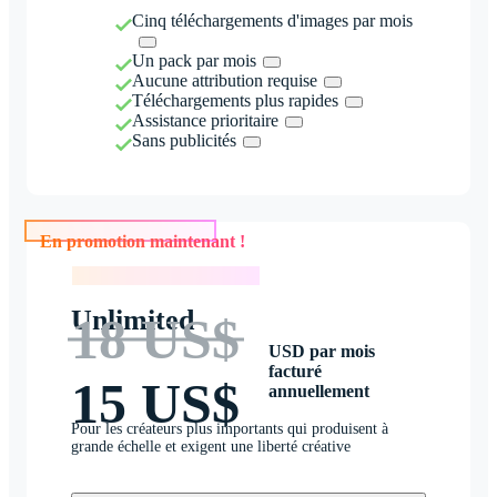
Cinq téléchargements d'images par mois
Un pack par mois
Aucune attribution requise
Téléchargements plus rapides
Assistance prioritaire
Sans publicités
En promotion maintenant !
En promotion maintenant !
Unlimited
18 US$
USD par mois
facturé
15 US$
annuellement
Pour les créateurs plus importants qui produisent à
grande échelle et exigent une liberté créative