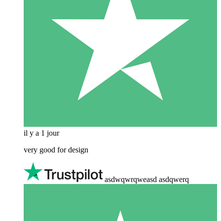
il y a 1 jour
very good for design
asdwqwrqweasd asdqwerq