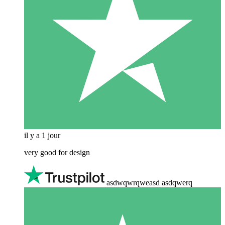
il y a 1 jour
very good for design
asdwqwrqweasd asdqwerq