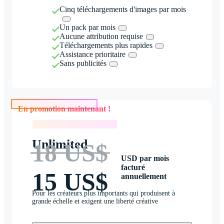
Cinq téléchargements d'images par mois
Un pack par mois
Aucune attribution requise
Téléchargements plus rapides
Assistance prioritaire
Sans publicités
En promotion maintenant !
En promotion maintenant !
Unlimited
18 US$
USD par mois
facturé
15 US$
annuellement
Pour les créateurs plus importants qui produisent à
grande échelle et exigent une liberté créative