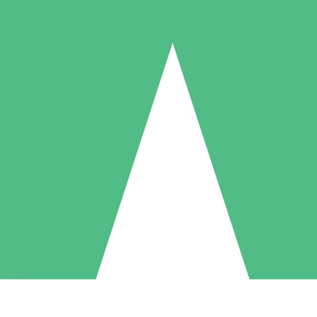
Packs de Crédits Individuels
 à l'utilisation avec des crédits de téléchargement. Sans engagement me
1 Téléchargement
5 Téléchargements
10 Téléchargement
10
15
20
US$
00
US$
00
US$
00