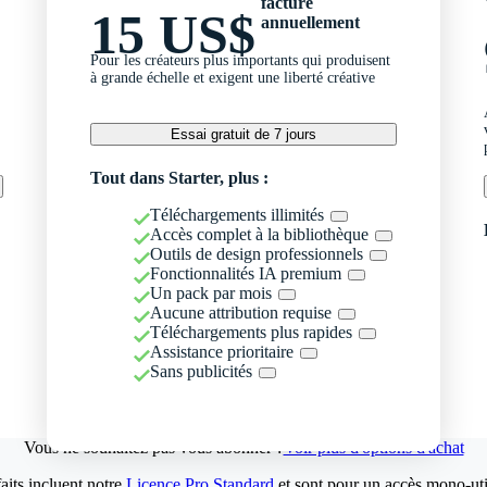
facturé
15 US$
annuellement
Pour les créateurs plus importants qui produisent
à grande échelle et exigent une liberté créative
Essai gratuit de 7 jours
Tout dans Starter, plus :
Téléchargements illimités
Accès complet à la bibliothèque
Outils de design professionnels
Fonctionnalités IA premium
Un pack par mois
Aucune attribution requise
Téléchargements plus rapides
Assistance prioritaire
Sans publicités
Vous ne souhaitez pas vous abonner ?
Voir plus d'options d'achat
aits incluent notre
Licence Pro Standard
et sont pour un accès mono-util