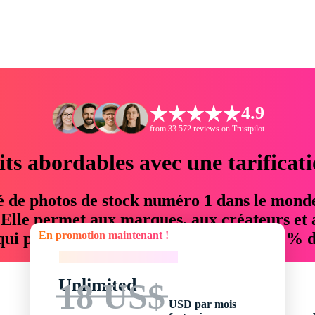
4.9
from 33 572 reviews on Trustpilot
its abordables avec une tarificat
é de photos de stock numéro 1 dans le mond
. Elle permet aux marques, aux créateurs et 
En promotion maintenant !
 qui permettent d'économiser jusqu'à 76 % d
En promotion maintenant !
Unlimited
18 US$
USD par mois