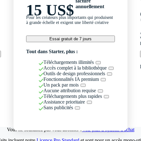
facturé
15 US$
annuellement
Pour les créateurs plus importants qui produisent
à grande échelle et exigent une liberté créative
Essai gratuit de 7 jours
Tout dans Starter, plus :
Téléchargements illimités
Accès complet à la bibliothèque
Outils de design professionnels
Fonctionnalités IA premium
Un pack par mois
Aucune attribution requise
Téléchargements plus rapides
Assistance prioritaire
Sans publicités
Vous ne souhaitez pas vous abonner ?
Voir plus d'options d'achat
aits incluent notre
Licence Pro Standard
et sont pour un accès mono-util