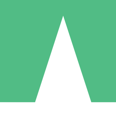
Packs de Crédits Individuels
 à l'utilisation avec des crédits de téléchargement. Sans engagement me
1 Téléchargement
5 Téléchargements
10 Téléchargement
10
15
20
US$
00
US$
00
US$
00