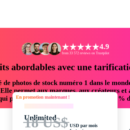
4.9
from 33 572 reviews on Trustpilot
its abordables avec une tarificat
é de photos de stock numéro 1 dans le mond
. Elle permet aux marques, aux créateurs et 
En promotion maintenant !
 qui permettent d'économiser jusqu'à 76 % d
En promotion maintenant !
Unlimited
18 US$
USD par mois