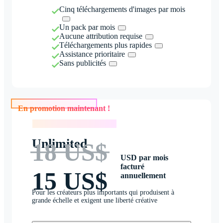
Cinq téléchargements d'images par mois
Un pack par mois
Aucune attribution requise
Téléchargements plus rapides
Assistance prioritaire
Sans publicités
En promotion maintenant !
En promotion maintenant !
Unlimited
18 US$
USD par mois
facturé
15 US$
annuellement
Pour les créateurs plus importants qui produisent à
grande échelle et exigent une liberté créative