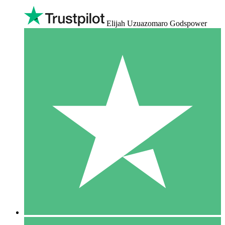
Elijah Uzuazomaro Godspower