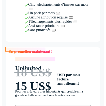
Cinq téléchargements d'images par mois
Un pack par mois
Aucune attribution requise
Téléchargements plus rapides
Assistance prioritaire
Sans publicités
En promotion maintenant !
En promotion maintenant !
Unlimited
18 US$
USD par mois
facturé
15 US$
annuellement
Pour les créateurs plus importants qui produisent à
grande échelle et exigent une liberté créative