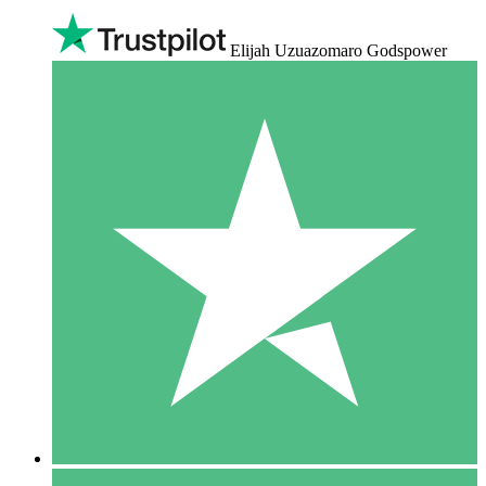
Elijah Uzuazomaro Godspower