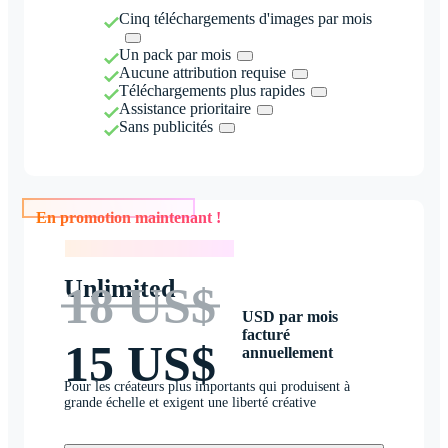
Cinq téléchargements d'images par mois
Un pack par mois
Aucune attribution requise
Téléchargements plus rapides
Assistance prioritaire
Sans publicités
En promotion maintenant !
En promotion maintenant !
Unlimited
18 US$
USD par mois
facturé
15 US$
annuellement
Pour les créateurs plus importants qui produisent à
grande échelle et exigent une liberté créative