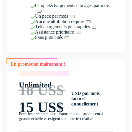
Cinq téléchargements d'images par mois
Un pack par mois
Aucune attribution requise
Téléchargements plus rapides
Assistance prioritaire
Sans publicités
En promotion maintenant !
En promotion maintenant !
Unlimited
18 US$
USD par mois
facturé
15 US$
annuellement
Pour les créateurs plus importants qui produisent à
grande échelle et exigent une liberté créative