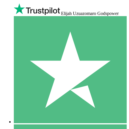
Elijah Uzuazomaro Godspower