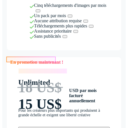
Cinq téléchargements d'images par mois
Un pack par mois
Aucune attribution requise
Téléchargements plus rapides
Assistance prioritaire
Sans publicités
En promotion maintenant !
En promotion maintenant !
Unlimited
18 US$
USD par mois
facturé
15 US$
annuellement
Pour les créateurs plus importants qui produisent à
grande échelle et exigent une liberté créative