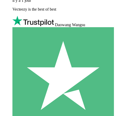
il y a 1 jour
Vecteezy is the best of best
Daowang Wangsu