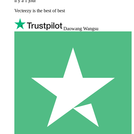
il y a 1 jour
Vecteezy is the best of best
Daowang Wangsu