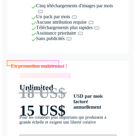
Cinq téléchargements d'images par mois
Un pack par mois
Aucune attribution requise
Téléchargements plus rapides
Assistance prioritaire
Sans publicités
En promotion maintenant !
En promotion maintenant !
Unlimited
18 US$
USD par mois
facturé
15 US$
annuellement
Pour les créateurs plus importants qui produisent à
grande échelle et exigent une liberté créative