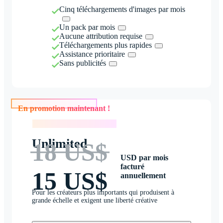
Cinq téléchargements d'images par mois
Un pack par mois
Aucune attribution requise
Téléchargements plus rapides
Assistance prioritaire
Sans publicités
En promotion maintenant !
En promotion maintenant !
Unlimited
18 US$
USD par mois
facturé
15 US$
annuellement
Pour les créateurs plus importants qui produisent à
grande échelle et exigent une liberté créative