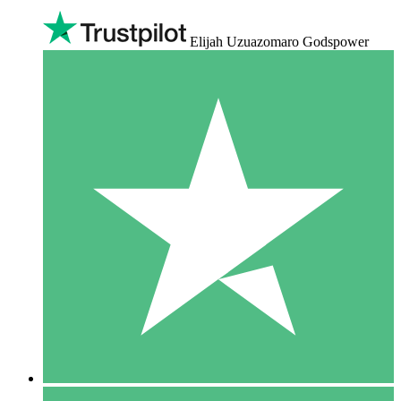
Elijah Uzuazomaro Godspower