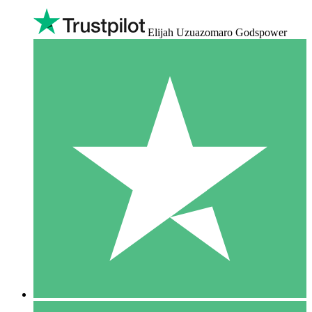
Elijah Uzuazomaro Godspower