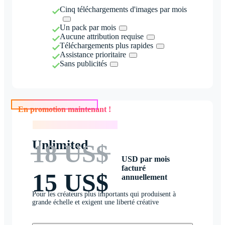
Cinq téléchargements d'images par mois
Un pack par mois
Aucune attribution requise
Téléchargements plus rapides
Assistance prioritaire
Sans publicités
En promotion maintenant !
En promotion maintenant !
Unlimited
18 US$
USD par mois
facturé
15 US$
annuellement
Pour les créateurs plus importants qui produisent à
grande échelle et exigent une liberté créative