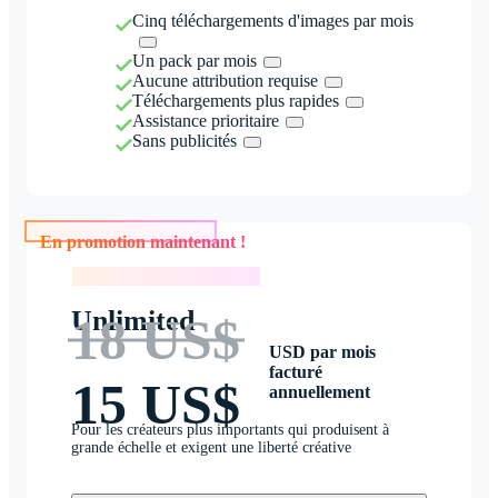
Cinq téléchargements d'images par mois
Un pack par mois
Aucune attribution requise
Téléchargements plus rapides
Assistance prioritaire
Sans publicités
En promotion maintenant !
En promotion maintenant !
Unlimited
18 US$
USD par mois
facturé
15 US$
annuellement
Pour les créateurs plus importants qui produisent à
grande échelle et exigent une liberté créative