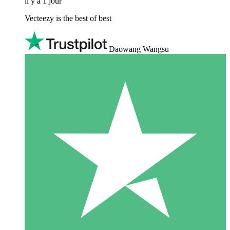
il y a 1 jour
Vecteezy is the best of best
Daowang Wangsu