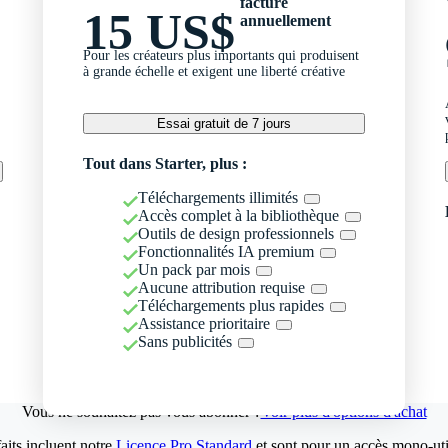
facturé
15 US$
annuellement
Pour les créateurs plus importants qui produisent
à grande échelle et exigent une liberté créative
Essai gratuit de 7 jours
Tout dans Starter, plus :
Téléchargements illimités
Accès complet à la bibliothèque
Outils de design professionnels
Fonctionnalités IA premium
Un pack par mois
Aucune attribution requise
Téléchargements plus rapides
Assistance prioritaire
Sans publicités
Vous ne souhaitez pas vous abonner ?
Voir plus d'options d'achat
aits incluent notre
Licence Pro Standard
et sont pour un accès mono-util