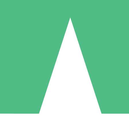
Packs de Crédits Individuels
 à l'utilisation avec des crédits de téléchargement. Sans engagement me
1 Téléchargement
5 Téléchargements
10 Téléchargement
10
15
20
US$
00
US$
00
US$
00