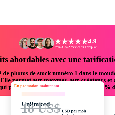
4.9
from 33 572 reviews on Trustpilot
its abordables avec une tarificat
é de photos de stock numéro 1 dans le mond
. Elle permet aux marques, aux créateurs et 
En promotion maintenant !
 qui permettent d'économiser jusqu'à 76 % d
En promotion maintenant !
Unlimited
18 US$
USD par mois