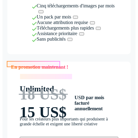
Cinq téléchargements d'images par mois
Un pack par mois
Aucune attribution requise
Téléchargements plus rapides
Assistance prioritaire
Sans publicités
En promotion maintenant !
En promotion maintenant !
Unlimited
18 US$
USD par mois
facturé
15 US$
annuellement
Pour les créateurs plus importants qui produisent à
grande échelle et exigent une liberté créative