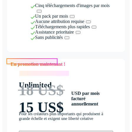
Cinq téléchargements d'images par mois
Un pack par mois
Aucune attribution requise
Téléchargements plus rapides
Assistance prioritaire
Sans publicités
En promotion maintenant !
En promotion maintenant !
Unlimited
18 US$
USD par mois
facturé
15 US$
annuellement
Pour les créateurs plus importants qui produisent à
grande échelle et exigent une liberté créative