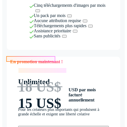
Cinq téléchargements d'images par mois
Un pack par mois
Aucune attribution requise
Téléchargements plus rapides
Assistance prioritaire
Sans publicités
En promotion maintenant !
En promotion maintenant !
Unlimited
18 US$
USD par mois
facturé
15 US$
annuellement
Pour les créateurs plus importants qui produisent à
grande échelle et exigent une liberté créative