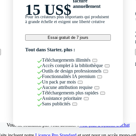
facturé
15 US$
annuellement
Pour les créateurs plus importants qui produisent
à grande échelle et exigent une liberté créative
Essai gratuit de 7 jours
Tout dans Starter, plus :
Téléchargements illimités
Accès complet à la bibliothèque
Outils de design professionnels
Fonctionnalités IA premium
Un pack par mois
Aucune attribution requise
Téléchargements plus rapides
Assistance prioritaire
Sans publicités
Vous ne souhaitez pas vous abonner ?
Voir plus d'options d'achat
aits incluent notre
Licence Pro Standard
et sont pour un accès mono-util