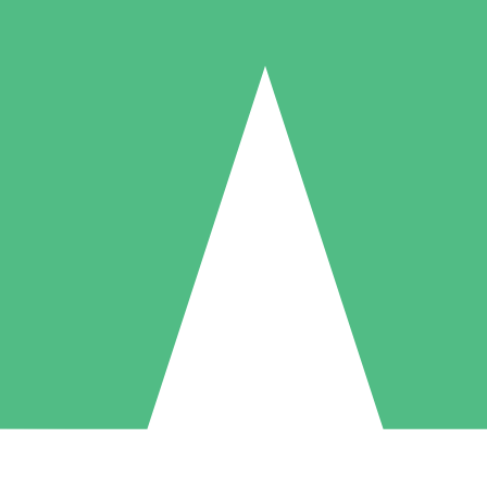
Packs de Crédits Individuels
 à l'utilisation avec des crédits de téléchargement. Sans engagement me
1 Téléchargement
5 Téléchargements
10 Téléchargement
10
15
20
US$
00
US$
00
US$
00