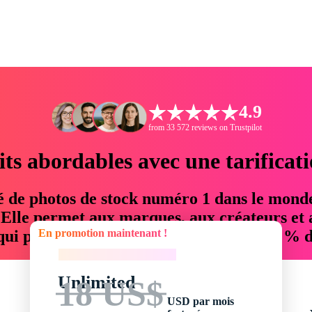
4.9
from 33 572 reviews on Trustpilot
its abordables avec une tarificat
é de photos de stock numéro 1 dans le mond
. Elle permet aux marques, aux créateurs et 
En promotion maintenant !
 qui permettent d'économiser jusqu'à 76 % d
En promotion maintenant !
Unlimited
18 US$
USD par mois