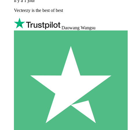
il y a 1 jour
Vecteezy is the best of best
Daowang Wangsu