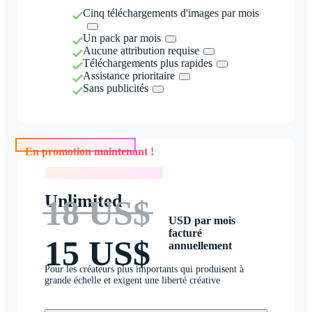
Cinq téléchargements d'images par mois
Un pack par mois
Aucune attribution requise
Téléchargements plus rapides
Assistance prioritaire
Sans publicités
En promotion maintenant !
En promotion maintenant !
Unlimited
18 US$
USD par mois
facturé
15 US$
annuellement
Pour les créateurs plus importants qui produisent à
grande échelle et exigent une liberté créative