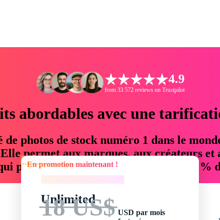
4.9
from 33 572 reviews on Trustpilot
its abordables avec une tarificat
é de photos de stock numéro 1 dans le mond
. Elle permet aux marques, aux créateurs et 
En promotion maintenant !
 qui permettent d'économiser jusqu'à 76 % d
En promotion maintenant !
Unlimited
18 US$
USD par mois