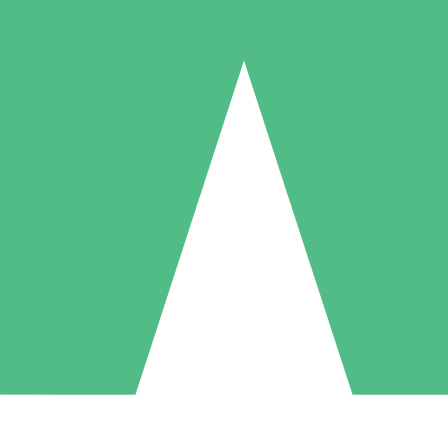
Packs de Crédits Individuels
 à l'utilisation avec des crédits de téléchargement. Sans engagement me
1 Téléchargement
5 Téléchargements
10 Téléchargement
10
15
20
US$
00
US$
00
US$
00