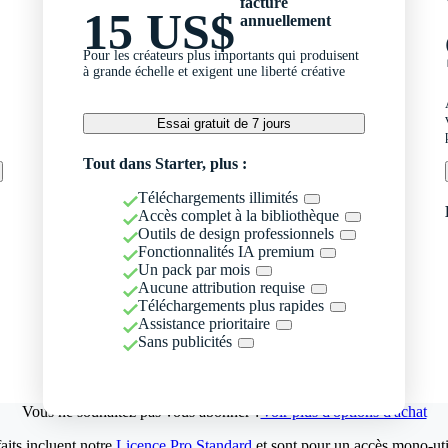
facturé
15 US$
annuellement
Pour les créateurs plus importants qui produisent
à grande échelle et exigent une liberté créative
Essai gratuit de 7 jours
Tout dans Starter, plus :
Téléchargements illimités
Accès complet à la bibliothèque
Outils de design professionnels
Fonctionnalités IA premium
Un pack par mois
Aucune attribution requise
Téléchargements plus rapides
Assistance prioritaire
Sans publicités
Vous ne souhaitez pas vous abonner ?
Voir plus d'options d'achat
aits incluent notre
Licence Pro Standard
et sont pour un accès mono-util