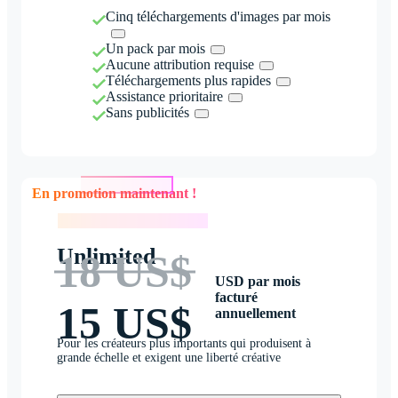
Cinq téléchargements d'images par mois
Un pack par mois
Aucune attribution requise
Téléchargements plus rapides
Assistance prioritaire
Sans publicités
En promotion maintenant !
En promotion maintenant !
Unlimited
18 US$
USD par mois
facturé
15 US$
annuellement
Pour les créateurs plus importants qui produisent à
grande échelle et exigent une liberté créative