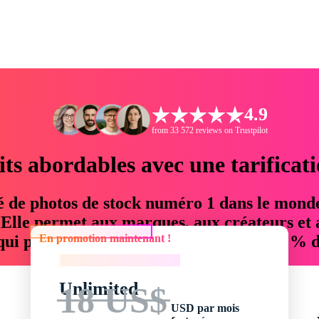
4.9
from 33 572 reviews on Trustpilot
its abordables avec une tarificat
é de photos de stock numéro 1 dans le mond
. Elle permet aux marques, aux créateurs et 
En promotion maintenant !
 qui permettent d'économiser jusqu'à 76 % d
En promotion maintenant !
Unlimited
18 US$
USD par mois