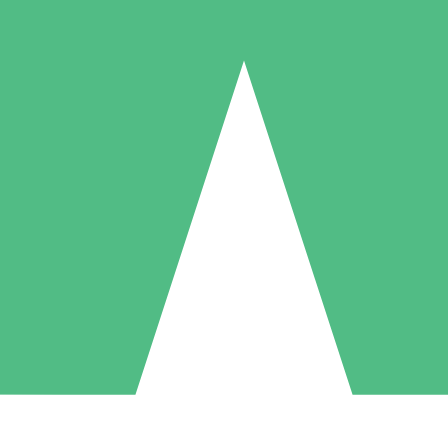
Packs de Crédits Individuels
 à l'utilisation avec des crédits de téléchargement. Sans engagement me
1 Téléchargement
5 Téléchargements
10 Téléchargement
10
15
20
US$
00
US$
00
US$
00