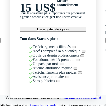
facturé
15 US$
annuellement
Pour les créateurs plus importants qui produisent
à grande échelle et exigent une liberté créative
Essai gratuit de 7 jours
Tout dans Starter, plus :
Téléchargements illimités
Accès complet à la bibliothèque
Outils de design professionnels
Fonctionnalités IA premium
Un pack par mois
Aucune attribution requise
Téléchargements plus rapides
Assistance prioritaire
Sans publicités
Vous ne souhaitez pas vous abonner ?
Voir plus d'options d'achat
aits incluent notre
Licence Pro Standard
et sont pour un accès mono-util