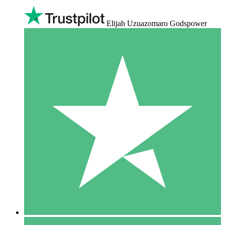
Elijah Uzuazomaro Godspower