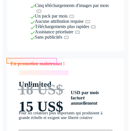
Cinq téléchargements d'images par mois
Un pack par mois
Aucune attribution requise
Téléchargements plus rapides
Assistance prioritaire
Sans publicités
En promotion maintenant !
En promotion maintenant !
Unlimited
18 US$
USD par mois
facturé
15 US$
annuellement
Pour les créateurs plus importants qui produisent à
grande échelle et exigent une liberté créative