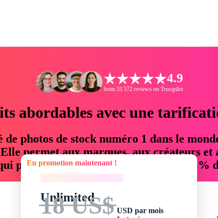
4.9
from 33 572 reviews on Trustpilot
its abordables avec une tarificat
é de photos de stock numéro 1 dans le mond
. Elle permet aux marques, aux créateurs et 
En promotion maintenant !
 qui permettent d'économiser jusqu'à 76 % d
En promotion maintenant !
Unlimited
18 US$
USD par mois