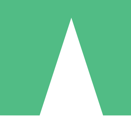
Packs de Crédits Individuels
 à l'utilisation avec des crédits de téléchargement. Sans engagement me
1 Téléchargement
5 Téléchargements
10 Téléchargement
10
15
20
US$
00
US$
00
US$
00