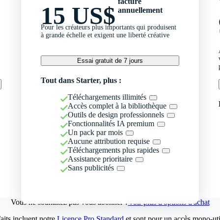
facturé
15 US$
annuellement
Pour les créateurs plus importants qui produisent
à grande échelle et exigent une liberté créative
Essai gratuit de 7 jours
Tout dans Starter, plus :
Téléchargements illimités
Accès complet à la bibliothèque
Outils de design professionnels
Fonctionnalités IA premium
Un pack par mois
Aucune attribution requise
Téléchargements plus rapides
Assistance prioritaire
Sans publicités
Vous ne souhaitez pas vous abonner ?
Voir plus d'options d'achat
aits incluent notre
Licence Pro Standard
et sont pour un accès mono-util