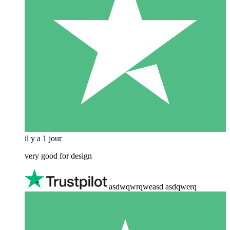
il y a 1 jour
very good for design
asdwqwrqweasd asdqwerq