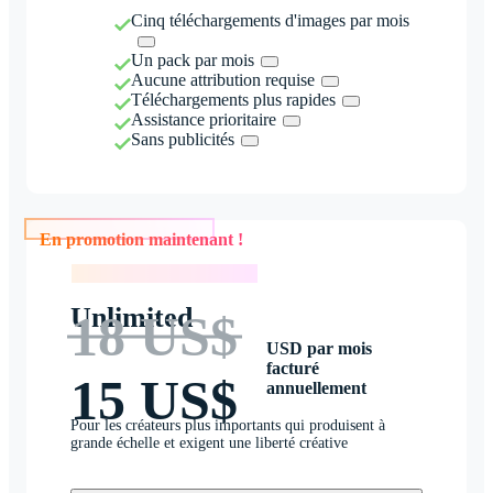
Cinq téléchargements d'images par mois
Un pack par mois
Aucune attribution requise
Téléchargements plus rapides
Assistance prioritaire
Sans publicités
En promotion maintenant !
En promotion maintenant !
Unlimited
18 US$
USD par mois
facturé
15 US$
annuellement
Pour les créateurs plus importants qui produisent à
grande échelle et exigent une liberté créative