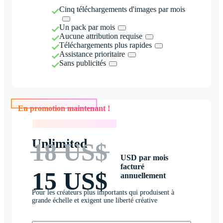
Cinq téléchargements d'images par mois
Un pack par mois
Aucune attribution requise
Téléchargements plus rapides
Assistance prioritaire
Sans publicités
En promotion maintenant !
En promotion maintenant !
Unlimited
18 US$
USD par mois
facturé
15 US$
annuellement
Pour les créateurs plus importants qui produisent à
grande échelle et exigent une liberté créative