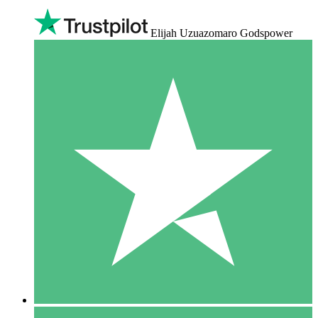
Elijah Uzuazomaro Godspower