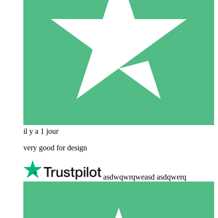
il y a 1 jour
very good for design
asdwqwrqweasd asdqwerq