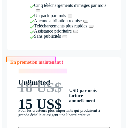
Cinq téléchargements d'images par mois
Un pack par mois
Aucune attribution requise
Téléchargements plus rapides
Assistance prioritaire
Sans publicités
En promotion maintenant !
En promotion maintenant !
Unlimited
18 US$
USD par mois
facturé
15 US$
annuellement
Pour les créateurs plus importants qui produisent à
grande échelle et exigent une liberté créative