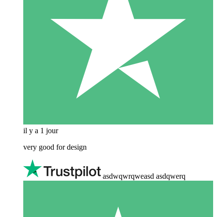
il y a 1 jour
very good for design
asdwqwrqweasd asdqwerq