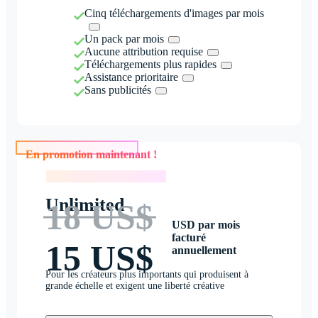
Cinq téléchargements d'images par mois
Un pack par mois
Aucune attribution requise
Téléchargements plus rapides
Assistance prioritaire
Sans publicités
En promotion maintenant !
En promotion maintenant !
Unlimited
18 US$
USD par mois
facturé
15 US$
annuellement
Pour les créateurs plus importants qui produisent à
grande échelle et exigent une liberté créative