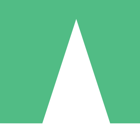
Packs de Crédits Individuels
 à l'utilisation avec des crédits de téléchargement. Sans engagement me
1 Téléchargement
5 Téléchargements
10 Téléchargement
10
15
20
US$
00
US$
00
US$
00