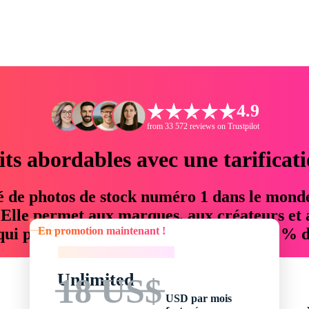
4.9
from 33 572 reviews on Trustpilot
its abordables avec une tarificat
é de photos de stock numéro 1 dans le mond
. Elle permet aux marques, aux créateurs et 
En promotion maintenant !
 qui permettent d'économiser jusqu'à 76 % d
En promotion maintenant !
Unlimited
18 US$
USD par mois