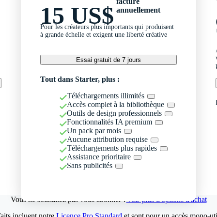
facturé
15 US$
annuellement
Pour les créateurs plus importants qui produisent
à grande échelle et exigent une liberté créative
Essai gratuit de 7 jours
Tout dans Starter, plus :
Téléchargements illimités
Accès complet à la bibliothèque
Outils de design professionnels
Fonctionnalités IA premium
Un pack par mois
Aucune attribution requise
Téléchargements plus rapides
Assistance prioritaire
Sans publicités
Vous ne souhaitez pas vous abonner ?
Voir plus d'options d'achat
aits incluent notre
Licence Pro Standard
et sont pour un accès mono-util