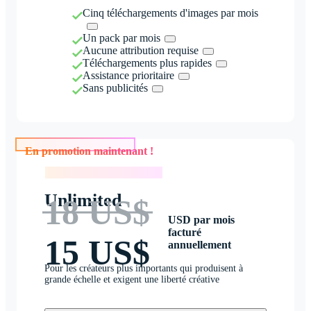
Cinq téléchargements d'images par mois
Un pack par mois
Aucune attribution requise
Téléchargements plus rapides
Assistance prioritaire
Sans publicités
En promotion maintenant !
En promotion maintenant !
Unlimited
18 US$
USD par mois
facturé
15 US$
annuellement
Pour les créateurs plus importants qui produisent à
grande échelle et exigent une liberté créative