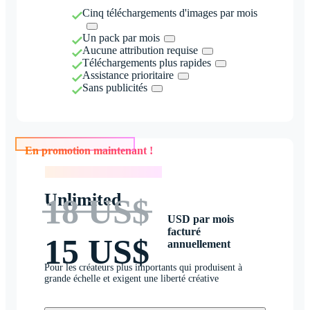
Cinq téléchargements d'images par mois
Un pack par mois
Aucune attribution requise
Téléchargements plus rapides
Assistance prioritaire
Sans publicités
En promotion maintenant !
En promotion maintenant !
Unlimited
18 US$
USD par mois
facturé
15 US$
annuellement
Pour les créateurs plus importants qui produisent à
grande échelle et exigent une liberté créative