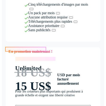
Cinq téléchargements d'images par mois
Un pack par mois
Aucune attribution requise
Téléchargements plus rapides
Assistance prioritaire
Sans publicités
En promotion maintenant !
En promotion maintenant !
Unlimited
18 US$
USD par mois
facturé
15 US$
annuellement
Pour les créateurs plus importants qui produisent à
grande échelle et exigent une liberté créative