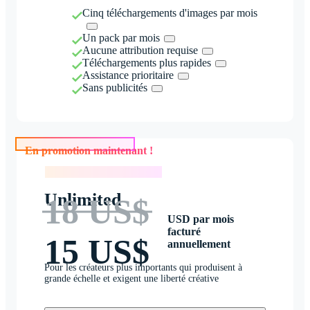
Cinq téléchargements d'images par mois
Un pack par mois
Aucune attribution requise
Téléchargements plus rapides
Assistance prioritaire
Sans publicités
En promotion maintenant !
En promotion maintenant !
Unlimited
18 US$
USD par mois
facturé
15 US$
annuellement
Pour les créateurs plus importants qui produisent à
grande échelle et exigent une liberté créative