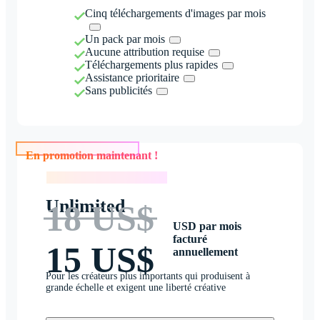
Cinq téléchargements d'images par mois
Un pack par mois
Aucune attribution requise
Téléchargements plus rapides
Assistance prioritaire
Sans publicités
En promotion maintenant !
En promotion maintenant !
Unlimited
18 US$
USD par mois
facturé
15 US$
annuellement
Pour les créateurs plus importants qui produisent à
grande échelle et exigent une liberté créative