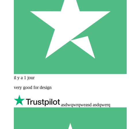
il y a 1 jour
very good for design
asdwqwrqweasd asdqwerq