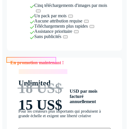
Cinq téléchargements d'images par mois
Un pack par mois
Aucune attribution requise
Téléchargements plus rapides
Assistance prioritaire
Sans publicités
En promotion maintenant !
En promotion maintenant !
Unlimited
18 US$
USD par mois
facturé
15 US$
annuellement
Pour les créateurs plus importants qui produisent à
grande échelle et exigent une liberté créative