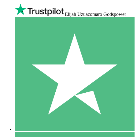
Elijah Uzuazomaro Godspower