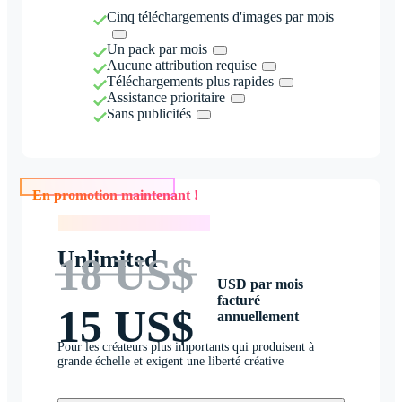
Cinq téléchargements d'images par mois
Un pack par mois
Aucune attribution requise
Téléchargements plus rapides
Assistance prioritaire
Sans publicités
En promotion maintenant !
En promotion maintenant !
Unlimited
18 US$
USD par mois
facturé
15 US$
annuellement
Pour les créateurs plus importants qui produisent à
grande échelle et exigent une liberté créative