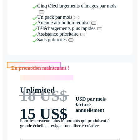
Cinq téléchargements d'images par mois
Un pack par mois
Aucune attribution requise
Téléchargements plus rapides
Assistance prioritaire
Sans publicités
En promotion maintenant !
En promotion maintenant !
Unlimited
18 US$
USD par mois
facturé
15 US$
annuellement
Pour les créateurs plus importants qui produisent à
grande échelle et exigent une liberté créative