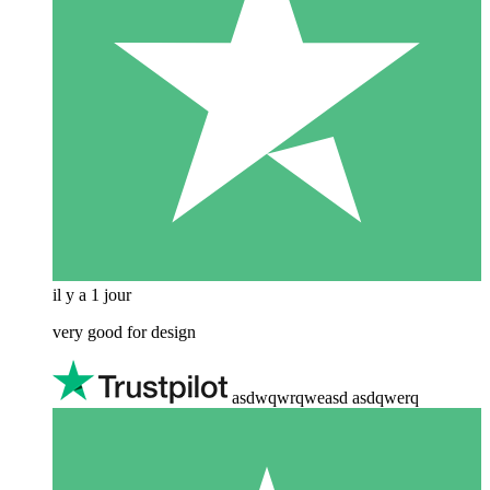
il y a 1 jour
very good for design
asdwqwrqweasd asdqwerq