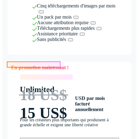
Cinq téléchargements d'images par mois
Un pack par mois
Aucune attribution requise
Téléchargements plus rapides
Assistance prioritaire
Sans publicités
En promotion maintenant !
En promotion maintenant !
Unlimited
18 US$
USD par mois
facturé
15 US$
annuellement
Pour les créateurs plus importants qui produisent à
grande échelle et exigent une liberté créative