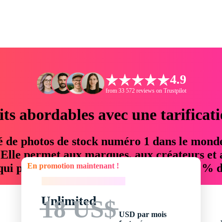
4.9
from 33 572 reviews on Trustpilot
its abordables avec une tarificat
é de photos de stock numéro 1 dans le mond
. Elle permet aux marques, aux créateurs et 
En promotion maintenant !
 qui permettent d'économiser jusqu'à 76 % d
En promotion maintenant !
Unlimited
18 US$
USD par mois