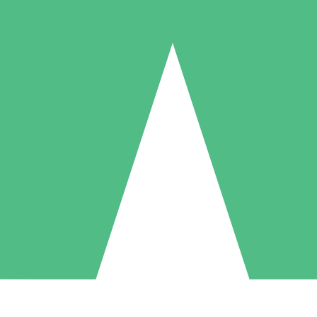
Packs de Crédits Individuels
 à l'utilisation avec des crédits de téléchargement. Sans engagement me
1 Téléchargement
5 Téléchargements
10 Téléchargement
10
15
20
US$
00
US$
00
US$
00