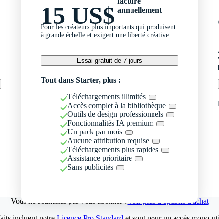
facturé
15 US$
annuellement
Pour les créateurs plus importants qui produisent
à grande échelle et exigent une liberté créative
Essai gratuit de 7 jours
Tout dans Starter, plus :
Téléchargements illimités
Accès complet à la bibliothèque
Outils de design professionnels
Fonctionnalités IA premium
Un pack par mois
Aucune attribution requise
Téléchargements plus rapides
Assistance prioritaire
Sans publicités
Vous ne souhaitez pas vous abonner ?
Voir plus d'options d'achat
aits incluent notre
Licence Pro Standard
et sont pour un accès mono-util