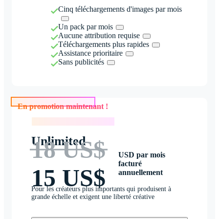
Cinq téléchargements d'images par mois
Un pack par mois
Aucune attribution requise
Téléchargements plus rapides
Assistance prioritaire
Sans publicités
En promotion maintenant !
En promotion maintenant !
Unlimited
18 US$
USD par mois
facturé
15 US$
annuellement
Pour les créateurs plus importants qui produisent à
grande échelle et exigent une liberté créative