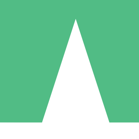
Packs de Crédits Individuels
 à l'utilisation avec des crédits de téléchargement. Sans engagement me
1 Téléchargement
5 Téléchargements
10 Téléchargement
10
15
20
US$
00
US$
00
US$
00