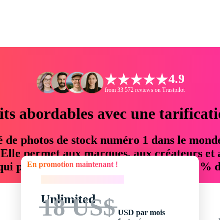
4.9
from 33 572 reviews on Trustpilot
its abordables avec une tarificat
é de photos de stock numéro 1 dans le mond
. Elle permet aux marques, aux créateurs et 
En promotion maintenant !
 qui permettent d'économiser jusqu'à 76 % d
En promotion maintenant !
Unlimited
18 US$
USD par mois