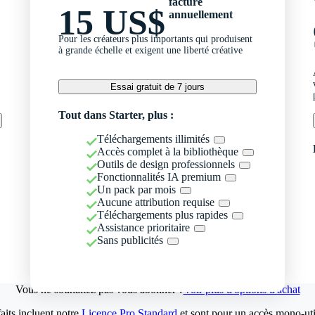
facturé
15 US$
annuellement
Pour les créateurs plus importants qui produisent
à grande échelle et exigent une liberté créative
Essai gratuit de 7 jours
Tout dans Starter, plus :
Téléchargements illimités
Accès complet à la bibliothèque
Outils de design professionnels
Fonctionnalités IA premium
Un pack par mois
Aucune attribution requise
Téléchargements plus rapides
Assistance prioritaire
Sans publicités
Vous ne souhaitez pas vous abonner ?
Voir plus d'options d'achat
aits incluent notre
Licence Pro Standard
et sont pour un accès mono-util