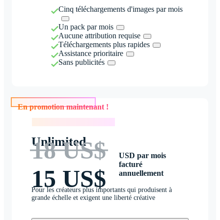
Cinq téléchargements d'images par mois
Un pack par mois
Aucune attribution requise
Téléchargements plus rapides
Assistance prioritaire
Sans publicités
En promotion maintenant !
En promotion maintenant !
Unlimited
18 US$
USD par mois
facturé
15 US$
annuellement
Pour les créateurs plus importants qui produisent à
grande échelle et exigent une liberté créative