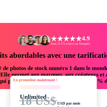
4.9
from 33 572 reviews on Trustpilot
its abordables avec une tarificat
é de photos de stock numéro 1 dans le mond
. Elle permet aux marques, aux créateurs et 
En promotion maintenant !
 qui permettent d'économiser jusqu'à 76 % d
En promotion maintenant !
Unlimited
18 US$
USD par mois