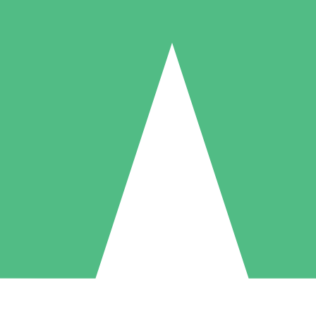
Packs de Crédits Individuels
 à l'utilisation avec des crédits de téléchargement. Sans engagement me
1 Téléchargement
5 Téléchargements
10 Téléchargement
10
15
20
US$
00
US$
00
US$
00