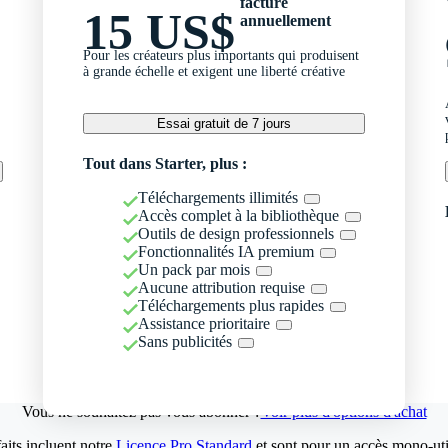
facturé
15 US$
annuellement
Pour les créateurs plus importants qui produisent
à grande échelle et exigent une liberté créative
Essai gratuit de 7 jours
Tout dans Starter, plus :
Téléchargements illimités
Accès complet à la bibliothèque
Outils de design professionnels
Fonctionnalités IA premium
Un pack par mois
Aucune attribution requise
Téléchargements plus rapides
Assistance prioritaire
Sans publicités
Vous ne souhaitez pas vous abonner ?
Voir plus d'options d'achat
aits incluent notre
Licence Pro Standard
et sont pour un accès mono-util