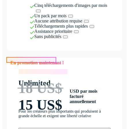
Cinq téléchargements d'images par mois
Un pack par mois
Aucune attribution requise
Téléchargements plus rapides
Assistance prioritaire
Sans publicités
En promotion maintenant !
En promotion maintenant !
Unlimited
18 US$
USD par mois
facturé
15 US$
annuellement
Pour les créateurs plus importants qui produisent à
grande échelle et exigent une liberté créative