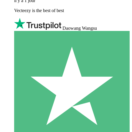
il y a 1 jour
Vecteezy is the best of best
Daowang Wangsu