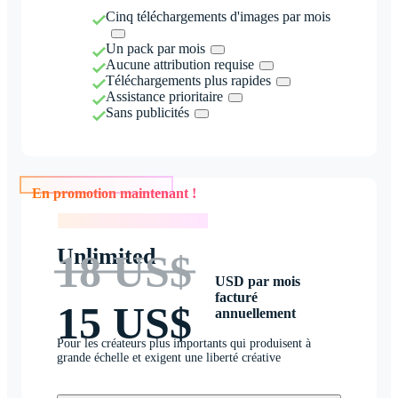
Cinq téléchargements d'images par mois
Un pack par mois
Aucune attribution requise
Téléchargements plus rapides
Assistance prioritaire
Sans publicités
En promotion maintenant !
En promotion maintenant !
Unlimited
18 US$
USD par mois
facturé
15 US$
annuellement
Pour les créateurs plus importants qui produisent à
grande échelle et exigent une liberté créative