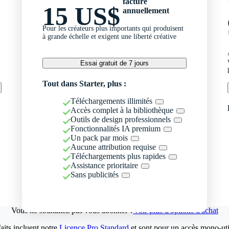
facturé
15 US$
annuellement
Pour les créateurs plus importants qui produisent
à grande échelle et exigent une liberté créative
Essai gratuit de 7 jours
Tout dans Starter, plus :
Téléchargements illimités
Accès complet à la bibliothèque
Outils de design professionnels
Fonctionnalités IA premium
Un pack par mois
Aucune attribution requise
Téléchargements plus rapides
Assistance prioritaire
Sans publicités
Vous ne souhaitez pas vous abonner ?
Voir plus d'options d'achat
aits incluent notre
Licence Pro Standard
et sont pour un accès mono-util