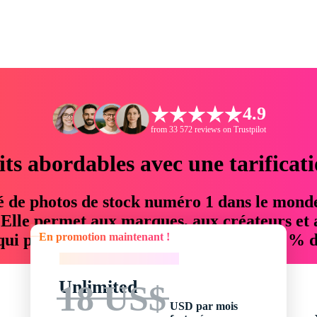
4.9
from 33 572 reviews on Trustpilot
its abordables avec une tarificat
é de photos de stock numéro 1 dans le mond
. Elle permet aux marques, aux créateurs et 
En promotion maintenant !
 qui permettent d'économiser jusqu'à 76 % d
En promotion maintenant !
Unlimited
18 US$
USD par mois