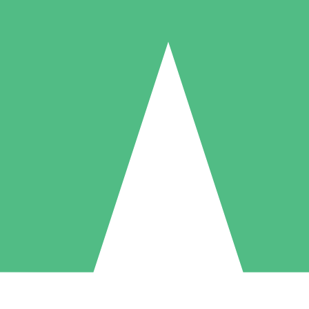
Packs de Crédits Individuels
 à l'utilisation avec des crédits de téléchargement. Sans engagement me
1 Téléchargement
5 Téléchargements
10 Téléchargement
10
15
20
US$
00
US$
00
US$
00