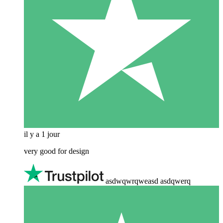
il y a 1 jour
very good for design
asdwqwrqweasd asdqwerq