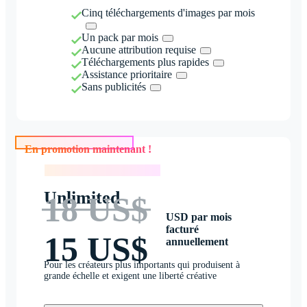
Cinq téléchargements d'images par mois
Un pack par mois
Aucune attribution requise
Téléchargements plus rapides
Assistance prioritaire
Sans publicités
En promotion maintenant !
En promotion maintenant !
Unlimited
18 US$
USD par mois
facturé
15 US$
annuellement
Pour les créateurs plus importants qui produisent à
grande échelle et exigent une liberté créative