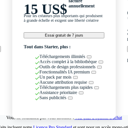
facturé
15 US$
annuellement
Pour les créateurs plus importants qui produisent
à grande échelle et exigent une liberté créative
Essai gratuit de 7 jours
Tout dans Starter, plus :
Téléchargements illimités
Accès complet à la bibliothèque
Outils de design professionnels
Fonctionnalités IA premium
Un pack par mois
Aucune attribution requise
Téléchargements plus rapides
Assistance prioritaire
Sans publicités
Vous ne souhaitez pas vous abonner ?
Voir plus d'options d'achat
aits incluent notre
Licence Pro Standard
et sont pour un accès mono-util