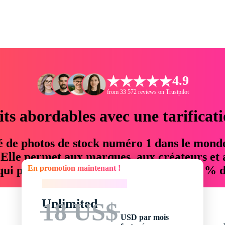
4.9
from 33 572 reviews on Trustpilot
its abordables avec une tarificat
é de photos de stock numéro 1 dans le mond
. Elle permet aux marques, aux créateurs et 
En promotion maintenant !
 qui permettent d'économiser jusqu'à 76 % d
En promotion maintenant !
Unlimited
18 US$
USD par mois