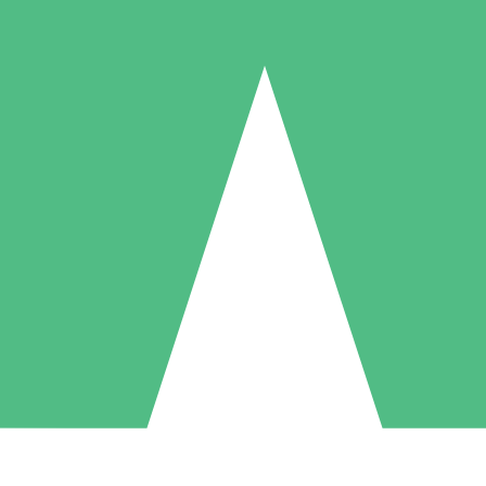
Packs de Crédits Individuels
 à l'utilisation avec des crédits de téléchargement. Sans engagement me
1 Téléchargement
5 Téléchargements
10 Téléchargement
10
15
20
US$
00
US$
00
US$
00