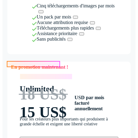
Cinq téléchargements d'images par mois
Un pack par mois
Aucune attribution requise
Téléchargements plus rapides
Assistance prioritaire
Sans publicités
En promotion maintenant !
En promotion maintenant !
Unlimited
18 US$
USD par mois
facturé
15 US$
annuellement
Pour les créateurs plus importants qui produisent à
grande échelle et exigent une liberté créative