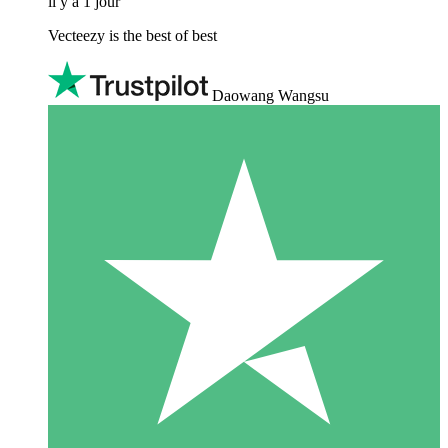
il y a 1 jour
Vecteezy is the best of best
Daowang Wangsu